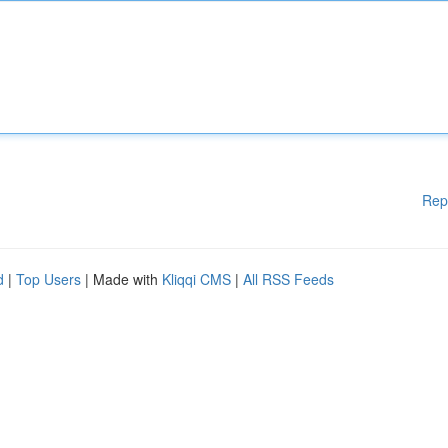
Rep
d
|
Top Users
| Made with
Kliqqi CMS
|
All RSS Feeds