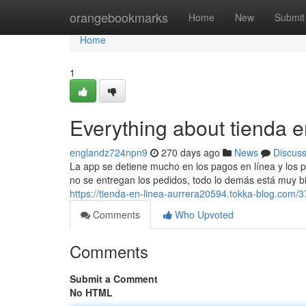
Home
orangebookmarks
Home
New
Submit
Home
1
Everything about tienda 
englandz724npn9
270 days ago
News
Discus
La app se detiene mucho en los pagos en línea y los p
no se entregan los pedidos, todo lo demás está muy bie
https://tienda-en-linea-aurrera20594.tokka-blog.com/3
Comments
Who Upvoted
Comments
Submit a Comment
No HTML