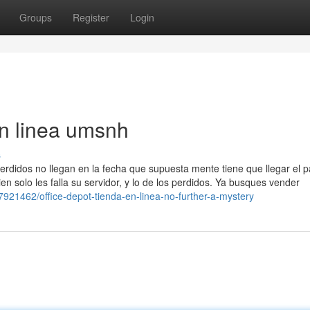
Groups
Register
Login
en linea umsnh
s
erdidos no llegan en la fecha que supuesta mente tiene que llegar el 
n solo les falla su servidor, y lo de los perdidos. Ya busques vender
7921462/office-depot-tienda-en-linea-no-further-a-mystery