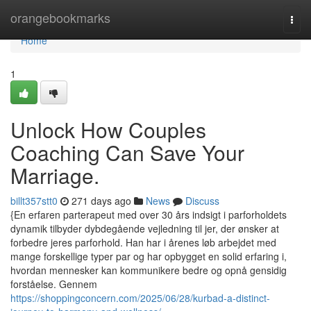
Home
orangebookmarks
Togg
navi
Home
1
Unlock How Couples
Coaching Can Save Your
Marriage.
billt357stt0
271 days ago
News
Discuss
{En erfaren parterapeut med over 30 års indsigt i parforholdets
dynamik tilbyder dybdegående vejledning til jer, der ønsker at
forbedre jeres parforhold. Han har i årenes løb arbejdet med
mange forskellige typer par og har opbygget en solid erfaring i,
hvordan mennesker kan kommunikere bedre og opnå gensidig
forståelse. Gennem
https://shoppingconcern.com/2025/06/28/kurbad-a-distinct-