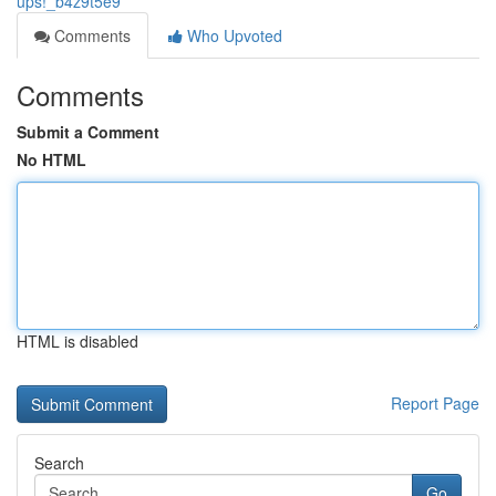
ups!_b4z9t5e9
Comments
Who Upvoted
Comments
Submit a Comment
No HTML
HTML is disabled
Report Page
Search
Go