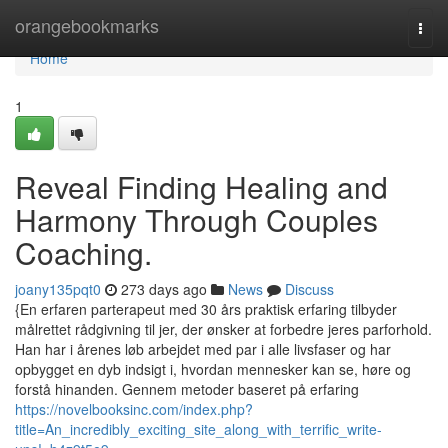
Home
orangebookmarks
Togg
navi
Home
1
Reveal Finding Healing and
Harmony Through Couples
Coaching.
joany135pqt0
273 days ago
News
Discuss
{En erfaren parterapeut med 30 års praktisk erfaring tilbyder
målrettet rådgivning til jer, der ønsker at forbedre jeres parforhold.
Han har i årenes løb arbejdet med par i alle livsfaser og har
opbygget en dyb indsigt i, hvordan mennesker kan se, høre og
forstå hinanden. Gennem metoder baseret på erfaring
https://novelbooksinc.com/index.php?
title=An_incredibly_exciting_site_along_with_terrific_write-