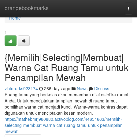
Home
orangebookmarks
Togg
navi
Home
1
{Memilih|Selecting|Membuat|
Warna Cat Ruang Tamu untuk
Penampilan Mewah
victorerks923174
266 days ago
News
Discuss
Ruang tamu yang berkelas akan menambah nilai estetika rumah
Anda. Untuk menciptakan tampilan mewah di ruang tamu,
pemilihan warna cat menjadi kunci. Warna-warna kontras dapat
digunakan untuk menciptakan kesan modern.
https://mathebmrj980880.activoblog.com/44654663/memilih-
selecting-membuat-warna-cat-ruang-tamu-untuk-penampilan-
mewah