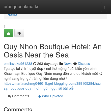
Home
orangebookmarks
Togg
navi
Home
1
Quy Nhon Boutique Hotel: An
Oasis Near the Sea
emiliavuku961238
263 days ago
News
Discuss
Tọa lạc tại vị trí tuyệt đẹp / nơi thơ mộng / bãi biển yên bình ,
Khách sạn Boutique Quy Nhơn mang đến cho du khách một kỳ
nghỉ sang trọng / trải nghiệm đáng nhớ /
https://martinaohmg046015.get-blogging.com/38910528/khách-
sạn-boutique-quy-nhơn-ngôi-ngọt-rời-bãi-biển
Comments
Who Upvoted
Comments