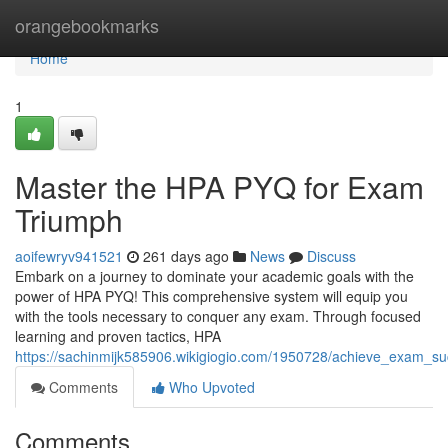
Home
orangebookmarks
Home
1
Master the HPA PYQ for Exam
Triumph
aoifewryv941521
261 days ago
News
Discuss
Embark on a journey to dominate your academic goals with the
power of HPA PYQ! This comprehensive system will equip you
with the tools necessary to conquer any exam. Through focused
learning and proven tactics, HPA
https://sachinmijk585906.wikigiogio.com/1950728/achieve_exam_s
Comments
Who Upvoted
Comments