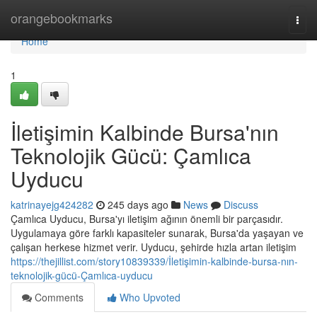
Home
orangebookmarks
Togg
navi
Home
1
İletişimin Kalbinde Bursa'nın
Teknolojik Gücü: Çamlıca
Uyducu
katrinayejg424282
245 days ago
News
Discuss
Çamlıca Uyducu, Bursa'yı iletişim ağının önemli bir parçasıdır.
Uygulamaya göre farklı kapasiteler sunarak, Bursa'da yaşayan ve
çalışan herkese hizmet verir. Uyducu, şehirde hızla artan iletişim
https://thejillist.com/story10839339/İletişimin-kalbinde-bursa-nın-
teknolojik-gücü-Çamlıca-uyducu
Comments
Who Upvoted