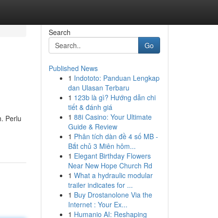
Search
Go
Published News
1
Indototo: Panduan Lengkap
dan Ulasan Terbaru
1
123b là gì? Hướng dẫn chi
tiết & đánh giá
1
88i Casino: Your Ultimate
. Perlu
Guide & Review
1
Phân tích dàn đề 4 số MB -
Bắt chủ 3 Miên hôm...
1
Elegant Birthday Flowers
Near New Hope Church Rd
1
What a hydraulic modular
trailer indicates for ...
1
Buy Drostanolone Via the
Internet : Your Ex...
1
Humanio AI: Reshaping