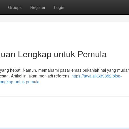
Groups
Register
Login
duan Lengkap untuk Pemula
h yang hebat. Namun, memahami pasar emas bukanlah hal yang mudah
san. Artikel ini akan menjadi referensi
https://tayajalk639852.blog-
engkap-untuk-pemula