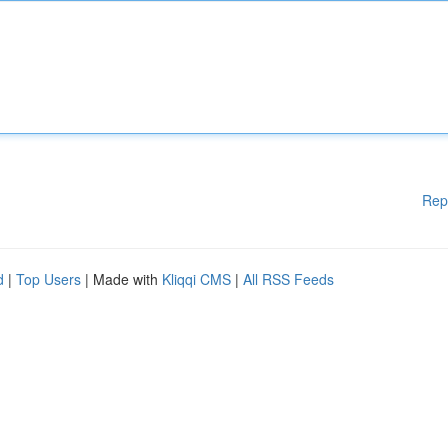
Rep
d
|
Top Users
| Made with
Kliqqi CMS
|
All RSS Feeds