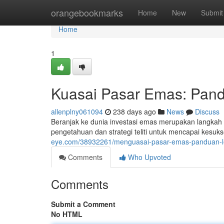
Home
orangebookmarks
Home
New
Submit
Home
1
Kuasai Pasar Emas: Pan
allenplny061094
238 days ago
News
Discuss
Beranjak ke dunia investasi emas merupakan langka
pengetahuan dan strategi teliti untuk mencapai kesukse
eye.com/38932261/menguasai-pasar-emas-panduan-l
Comments
Who Upvoted
Comments
Submit a Comment
No HTML