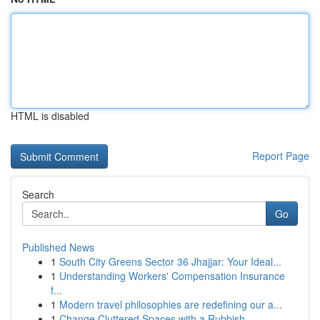
HTML is disabled
Report Page
Search
Go
Published News
1
South City Greens Sector 36 Jhajjar: Your Ideal...
1
Understanding Workers' Compensation Insurance
f...
1
Modern travel philosophies are redefining our a...
1
Change Cluttered Spaces with a Rubbish