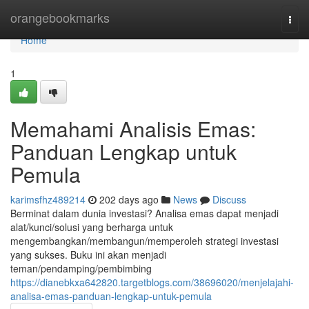
Home
orangebookmarks
Togg
navi
Home
1
Memahami Analisis Emas:
Panduan Lengkap untuk
Pemula
karimsfhz489214
202 days ago
News
Discuss
Berminat dalam dunia investasi? Analisa emas dapat menjadi
alat/kunci/solusi yang berharga untuk
mengembangkan/membangun/memperoleh strategi investasi
yang sukses. Buku ini akan menjadi
teman/pendamping/pembimbing
https://dianebkxa642820.targetblogs.com/38696020/menjelajahi-
analisa-emas-panduan-lengkap-untuk-pemula