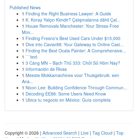
Published News
1
Finding the Right Business Lawyer: A Guide
1
K. Koray Yalçın Kimdir? Çalışmalarına dâhil Çal...
1
House Removals Manchester: Your Stress-Free
Mov...
1
Finding Fresno's Best Used Cars Under $15,000
1
Dive into Caviar88: Your Gateway to Online Casi...
1
Finding the Best Ocala Painter: A Comprehensive...
1
```text
1
3 Càng MN – Bạch Thủ 333: Chốt Số Hôm Nay?
1
Información de Rivas
1
Meeste Mokkamachines voor Thuisgebruik: een
Ana...
1
Nixon Lee: Building Confidence Through Commun...
1
Decoding EE88: Some Users Need Know
1
Ubica tu negocio en México: Guía completa
Copyright © 2026 |
Advanced Search
|
Live
|
Tag Cloud
|
Top