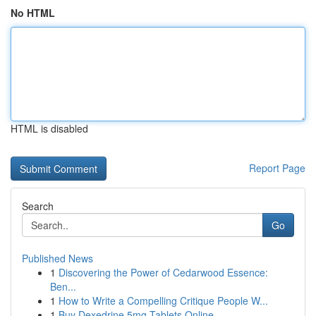
No HTML
HTML is disabled
Report Page
Search
Go
Published News
1
Discovering the Power of Cedarwood Essence:
Ben...
1
How to Write a Compelling Critique People W...
1
Buy Dexedrine 5mg Tablets Online