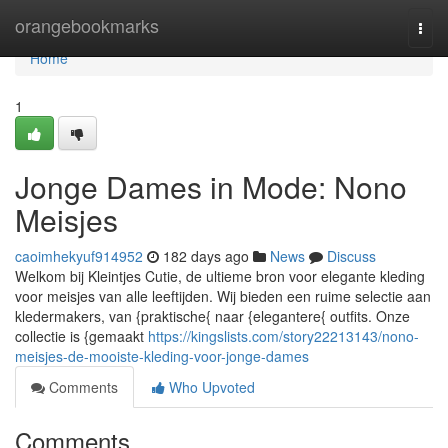
Home
orangebookmarks
Togg
navi
Home
1
Jonge Dames in Mode: Nono
Meisjes
caoimhekyuf914952
182 days ago
News
Discuss
Welkom bij Kleintjes Cutie, de ultieme bron voor elegante kleding
voor meisjes van alle leeftijden. Wij bieden een ruime selectie aan
kledermakers, van {praktische{ naar {elegantere{ outfits. Onze
collectie is {gemaakt
https://kingslists.com/story22213143/nono-
meisjes-de-mooiste-kleding-voor-jonge-dames
Comments
Who Upvoted
Comments