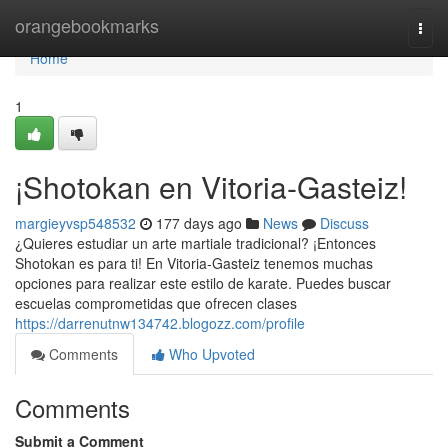
Home
orangebookmarks
Togg
navi
Home
1
¡Shotokan en Vitoria-Gasteiz!
margieyvsp548532
177 days ago
News
Discuss
¿Quieres estudiar un arte martiale tradicional? ¡Entonces
Shotokan es para ti! En Vitoria-Gasteiz tenemos muchas
opciones para realizar este estilo de karate. Puedes buscar
escuelas comprometidas que ofrecen clases
https://darrenutnw134742.blogozz.com/profile
Comments
Who Upvoted
Comments
Submit a Comment