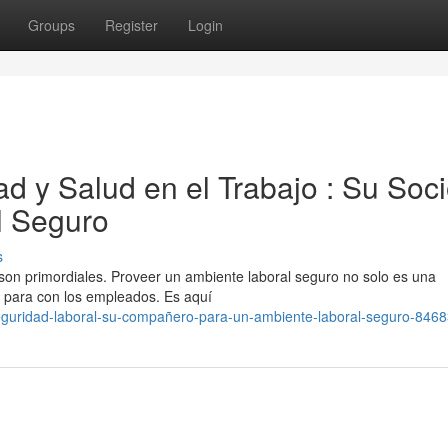
Groups
Register
Login
d y Salud en el Trabajo : Su Soc
l Seguro
s
o son primordiales. Proveer un ambiente laboral seguro no solo es una
ca para con los empleados. Es aquí
seguridad-laboral-su-compañero-para-un-ambiente-laboral-seguro-846