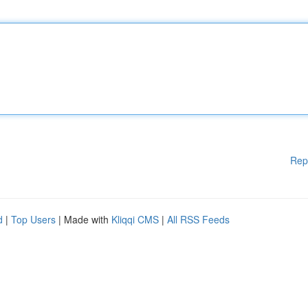
Rep
d
|
Top Users
| Made with
Kliqqi CMS
|
All RSS Feeds