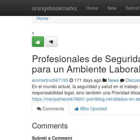
Home
orangebookmarks
Home
New
Submit
Home
1
Profesionales de Segurida
para un Ambiente Labora
ammarjrvo567193
171 days ago
News
Discus
En el mundo actual, la seguridad y salud en el trabaj
responsabilidad legal, sino también una Prioridad éti
https://mariyahiwuo676601.pointblog.net/aliados-en-
Comments
Who Upvoted
Comments
Submit a Comment