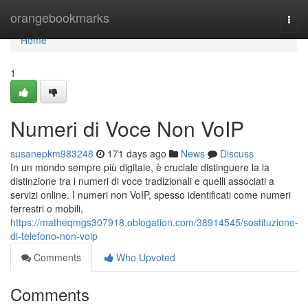
Home
orangebookmarks
Togg
navi
Home
1
Numeri di Voce Non VoIP
susanepkm983248
171 days ago
News
Discuss
In un mondo sempre più digitale, è cruciale distinguere la la
distinzione tra i numeri di voce tradizionali e quelli associati a
servizi online. I numeri non VoIP, spesso identificati come numeri
terrestri o mobili,
https://matheqmgs307918.oblogation.com/38914545/sostituzione-
di-telefono-non-voip
Comments
Who Upvoted
Comments