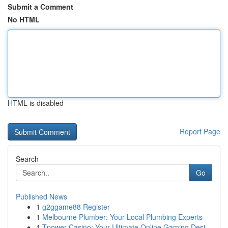
Submit a Comment
No HTML
HTML is disabled
Report Page
Search
Go
Published News
1
g2ggame88 Register
1
Melbourne Plumber: Your Local Plumbing Experts
1
Tpower Casino: Your Ultimate Online Gaming Dest...