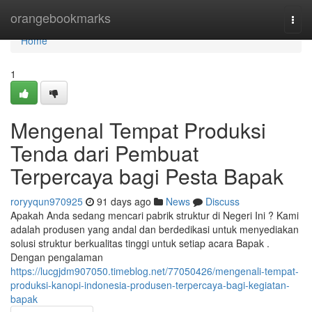
Home
orangebookmarks
Togg
navi
Home
1
Mengenal Tempat Produksi
Tenda dari Pembuat
Terpercaya bagi Pesta Bapak
roryyqun970925
91 days ago
News
Discuss
Apakah Anda sedang mencari pabrik struktur di Negeri Ini ? Kami
adalah produsen yang andal dan berdedikasi untuk menyediakan
solusi struktur berkualitas tinggi untuk setiap acara Bapak .
Dengan pengalaman
https://lucgjdm907050.timeblog.net/77050426/mengenali-tempat-
produksi-kanopi-indonesia-produsen-terpercaya-bagi-kegiatan-
bapak