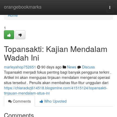
Home
orangebookmarks
Togg
navi
Home
1
Topansakti: Kajian Mendalam
Wadah Ini
marleyahop752651
90 days ago
News
Discuss
Topansakti menjadi fokus penting bagi banyak pengguna terkini .
Artikel ini akan mengupas tinjauan mendalam mengenai operasi
situs tersebut . Penulis akan membahas fitur-fitur unggulan dari
https://chiarackzj614518.blogsmine.com/41515124/topansakti-
tinjauan-mendalam-situs-ini
Comments
Who Upvoted
Comments