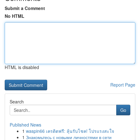
Submit a Comment
No HTML
HTML is disabled
Report Page
Search
Go
Published News
1
waspin66 เครดิตฟรี: ลุ้นรับโชค! โปรแรงสะใจ
1
Знакомьтесь с новыми личностями в сети