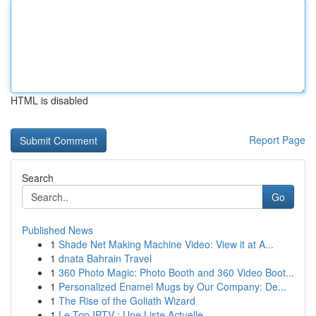
HTML is disabled
Report Page
Search
Go
Published News
1
Shade Net Making Machine Video: View it at A...
1
dnata Bahrain Travel
1
360 Photo Magic: Photo Booth and 360 Video Boot...
1
Personalized Enamel Mugs by Our Company: De...
1
The Rise of the Goliath Wizard
1
Le Top IPTV : Une Liste Actuelle