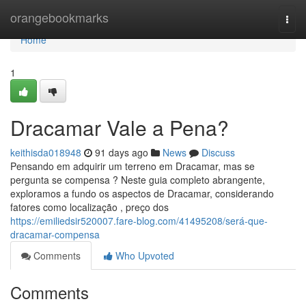
Home
orangebookmarks
Togg
navi
Home
1
Dracamar Vale a Pena?
keithisda018948
91 days ago
News
Discuss
Pensando em adquirir um terreno em Dracamar, mas se
pergunta se compensa ? Neste guia completo abrangente,
exploramos a fundo os aspectos de Dracamar, considerando
fatores como localização , preço dos
https://emiliedsir520007.fare-blog.com/41495208/será-que-
dracamar-compensa
Comments
Who Upvoted
Comments