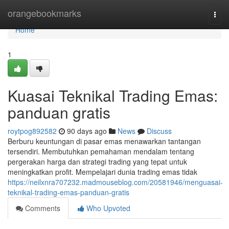
Home
orangebookmarks
Togg
navi
Home
1
Kuasai Teknikal Trading Emas:
panduan gratis
roytpog892582
90 days ago
News
Discuss
Berburu keuntungan di pasar emas menawarkan tantangan
tersendiri. Membutuhkan pemahaman mendalam tentang
pergerakan harga dan strategi trading yang tepat untuk
meningkatkan profit. Mempelajari dunia trading emas tidak
https://neilxnra707232.madmouseblog.com/20581946/menguasai-
teknikal-trading-emas-panduan-gratis
Comments
Who Upvoted