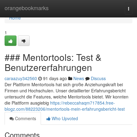
Home
orangebookmarks
Togg
navi
Home
1
### Mentortools: Test &
Benutzererfahrungen
caraazuy342560
91 days ago
News
Discuss
Der Plattform Mentortools hat sich große Anziehungskraft bei
Firmen und Hochschulen. Unser detaillierter Erfahrungsbericht
untersucht die Features, welche Mentortools bietet. Wir konnten
die Plattform ausgiebig
https://rebeccahaqm717854.free-
blogz.com/88223206/mentortools-mein-erfahrungsbericht-test
Comments
Who Upvoted
Comments