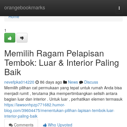
Home
orangebookmarks
Togg
navi
Home
1
Memilih Ragam Pelapisan
Tembok: Luar & Interior Paling
Baik
nevefpka014220
86 days ago
News
Discuss
Memilih pilihan cat permukaan yang tepat untuk rumah Anda bisa
menjadi rumit , terutama jika mempertimbangkan selisih antara
bagian luar dan interior . Untuk luar , perhatikan elemen termasuk
https://lawsonhpzp771682.humor-
blog.com/39604475/menentukan-pilihan-lapisan-tembok-luar-
interior-paling-baik
Comments
Who Upvoted