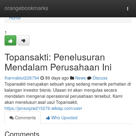
Home
orangebookmarks
Togg
navi
Home
1
Topansakti: Penelusuran
Mendalam Perusahaan Ini
ihannabiut226794
89 days ago
News
Discuss
Topansakti merupakan sebuah yang sedang menarik perhatian di
kalangan investor bisnis. Ulasan ini akan mengulas secara
mendalam mengenai operasional perusahaan tersebut. Kami
akan menelusuri asal usul Topansakti,
https://janavqzw215276.wikiap.com/user
Comments
Who Upvoted
Comments