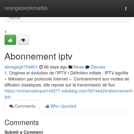
Home
orangebookmarks
Togg
navi
Home
1
Abonnement iptv
aliviagegh704851
86 days ago
News
Discuss
1. Origines et évolution de l’IPTV • Définition initiale : IPTV signifie
« télévision par protocole Internet ». Contrairement aux modes de
diffusion classiques, elle repose sur la transmission de flux
https://mohamadoqud142277.vidublog.com/39744424/abonnement-
iptv
Comments
Who Upvoted
Comments
Submit a Comment