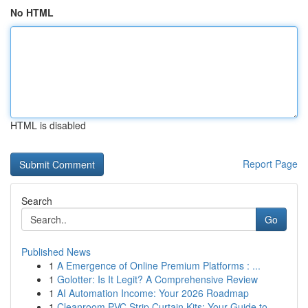
No HTML
HTML is disabled
Report Page
Search
Go
Published News
1
A Emergence of Online Premium Platforms : ...
1
Golotter: Is It Legit? A Comprehensive Review
1
AI Automation Income: Your 2026 Roadmap
1
Cleanroom PVC Strip Curtain Kits: Your Guide to...