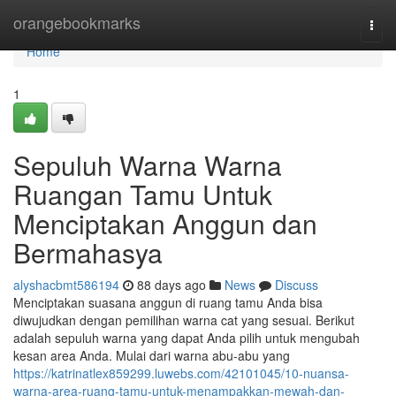
Home
orangebookmarks
Togg
navi
Home
1
Sepuluh Warna Warna
Ruangan Tamu Untuk
Menciptakan Anggun dan
Bermahasya
alyshacbmt586194
88 days ago
News
Discuss
Menciptakan suasana anggun di ruang tamu Anda bisa
diwujudkan dengan pemilihan warna cat yang sesuai. Berikut
adalah sepuluh warna yang dapat Anda pilih untuk mengubah
kesan area Anda. Mulai dari warna abu-abu yang
https://katrinatlex859299.luwebs.com/42101045/10-nuansa-
warna-area-ruang-tamu-untuk-menampakkan-mewah-dan-