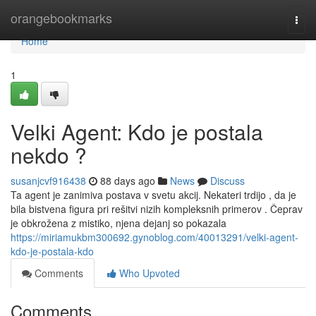
Home
orangebookmarks
Togg
navi
Home
1
Velki Agent: Kdo je postala
nekdo ?
susanjcvf916438
88 days ago
News
Discuss
Ta agent je zanimiva postava v svetu akcij. Nekateri trdijo , da je
bila bistvena figura pri rešitvi nizih kompleksnih primerov . Čeprav
je obkrožena z mistiko, njena dejanj so pokazala
https://miriamukbm300692.gynoblog.com/40013291/velki-agent-
kdo-je-postala-kdo
Comments
Who Upvoted
Comments