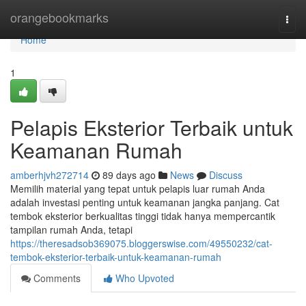
Home
orangebookmarks
Togg
navi
Home
1
Pelapis Eksterior Terbaik untuk
Keamanan Rumah
amberhjvh272714
89 days ago
News
Discuss
Memilih material yang tepat untuk pelapis luar rumah Anda
adalah investasi penting untuk keamanan jangka panjang. Cat
tembok eksterior berkualitas tinggi tidak hanya mempercantik
tampilan rumah Anda, tetapi
https://theresadsob369075.bloggerswise.com/49550232/cat-
tembok-eksterior-terbaik-untuk-keamanan-rumah
Comments
Who Upvoted