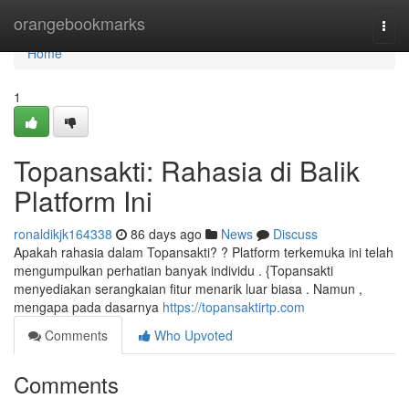
Home
orangebookmarks
Togg
navi
Home
1
Topansakti: Rahasia di Balik
Platform Ini
ronaldikjk164338
86 days ago
News
Discuss
Apakah rahasia dalam Topansakti? ? Platform terkemuka ini telah
mengumpulkan perhatian banyak individu . {Topansakti
menyediakan serangkaian fitur menarik luar biasa . Namun ,
mengapa pada dasarnya
https://topansaktirtp.com
Comments
Who Upvoted
Comments