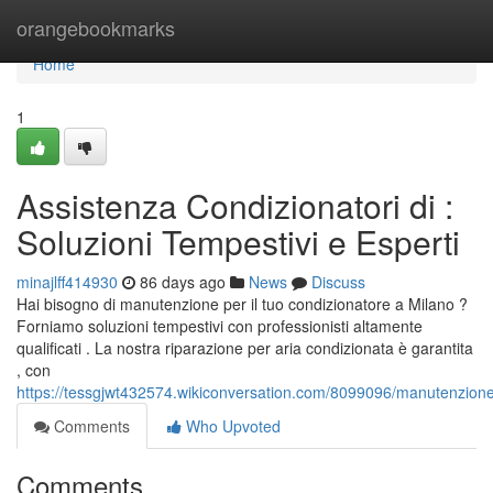
Home
orangebookmarks
Home
1
Assistenza Condizionatori di :
Soluzioni Tempestivi e Esperti
minajlff414930
86 days ago
News
Discuss
Hai bisogno di manutenzione per il tuo condizionatore a Milano ?
Forniamo soluzioni tempestivi con professionisti altamente
qualificati . La nostra riparazione per aria condizionata è garantita
, con
https://tessgjwt432574.wikiconversation.com/8099096/manutenzione_
Comments
Who Upvoted
Comments