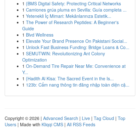
1
{BMS Digital Safety: Protecting Critical Networks
1
Camiones grúa pluma en Sevilla: Guía completa ...
1
Yetenekli İç Mimari: Mekânlarınıza Estetik...
1
The Power of Research Peptides: A Beginner's
Guide
1
Blvd Wellness
1
Elevate Your Brand Presence On Pakistani Social...
1
Unlock Fast Business Funding: Bridge Loans & Co...
1
SEMUTWIN: Revolutionizing Ant Colony
Optimization
1
On-Demand Tire Repair Near Me: Convenience at
Y...
1
{Hadith Al Kisa: The Sacred Event in the Is...
1
123b: Cẩm nang thông tin đăng nhập toàn diện cậ...
Copyright © 2026 |
Advanced Search
|
Live
|
Tag Cloud
|
Top
Users
| Made with
Kliqqi CMS
|
All RSS Feeds