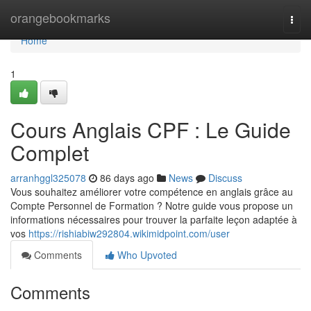
Home
orangebookmarks
Togg
navi
Home
1
Cours Anglais CPF : Le Guide
Complet
arranhggl325078
86 days ago
News
Discuss
Vous souhaitez améliorer votre compétence en anglais grâce au
Compte Personnel de Formation ? Notre guide vous propose un
informations nécessaires pour trouver la parfaite leçon adaptée à
vos
https://rishiabiw292804.wikimidpoint.com/user
Comments
Who Upvoted
Comments