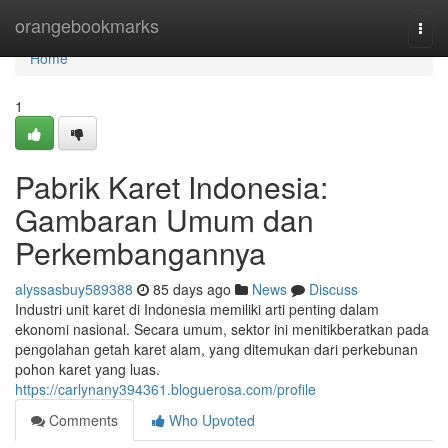
Home
orangebookmarks
Togg
navi
Home
1
Pabrik Karet Indonesia:
Gambaran Umum dan
Perkembangannya
alyssasbuy589388
85 days ago
News
Discuss
Industri unit karet di Indonesia memiliki arti penting dalam
ekonomi nasional. Secara umum, sektor ini menitikberatkan pada
pengolahan getah karet alam, yang ditemukan dari perkebunan
pohon karet yang luas.
https://carlynany394361.bloguerosa.com/profile
Comments
Who Upvoted