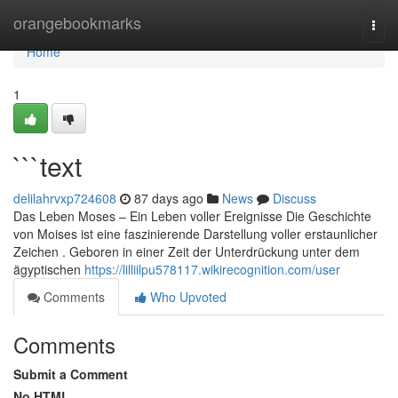
Home
orangebookmarks
Togg
navi
Home
1
```text
delilahrvxp724608
87 days ago
News
Discuss
Das Leben Moses – Ein Leben voller Ereignisse Die Geschichte
von Moises ist eine faszinierende Darstellung voller erstaunlicher
Zeichen . Geboren in einer Zeit der Unterdrückung unter dem
ägyptischen
https://lilliilpu578117.wikirecognition.com/user
Comments
Who Upvoted
Comments
Submit a Comment
No HTML