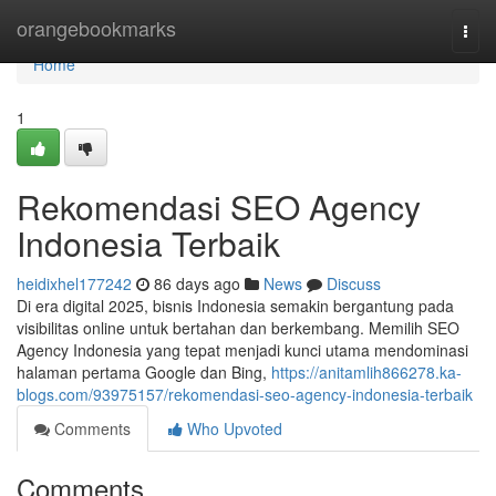
Home
orangebookmarks
Togg
navi
Home
1
Rekomendasi SEO Agency
Indonesia Terbaik
heidixhel177242
86 days ago
News
Discuss
Di era digital 2025, bisnis Indonesia semakin bergantung pada
visibilitas online untuk bertahan dan berkembang. Memilih SEO
Agency Indonesia yang tepat menjadi kunci utama mendominasi
halaman pertama Google dan Bing,
https://anitamlih866278.ka-
blogs.com/93975157/rekomendasi-seo-agency-indonesia-terbaik
Comments
Who Upvoted
Comments