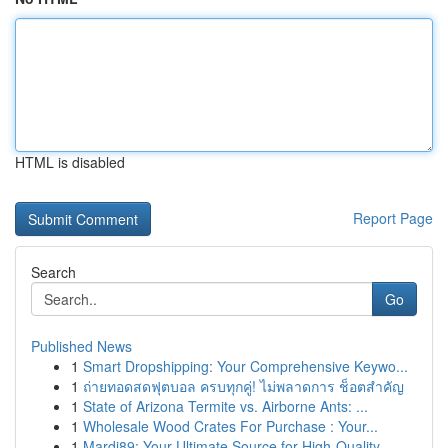
HTML is disabled
Report Page
Search
Go
Published News
1
Smart Dropshipping: Your Comprehensive Keywo...
1
ถ่ายทอดสดฟุตบอล ครบทุกคู่! ไม่พลาดการ ช็อตสำคัญ
1
State of Arizona Termite vs. Airborne Ants: ...
1
Wholesale Wood Crates For Purchase : Your...
1
Mardi89: Your Ultimate Source for High-Quality ...