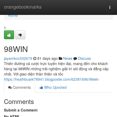
Home
orangebookmarks
Togg
navi
Home
1
98WIN
jayamkco332679
81 days ago
News
Discuss
Thiên đường cá cược trực tuyến hiện đại, mang đến cho khách
hàng tại 98WIN những trải nghiệm giải trí sôi động và đẳng cấp
nhất. Với giao diện thân thiện và tốc
https://heathbual478941.blogpostie.com/62381696/98win
Comments
Who Upvoted
Comments
Submit a Comment
No HTML