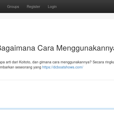
Groups
Register
Login
n Bagaimana Cara Menggunakann
a, apa arti dari Koitoto, dan gimana cara menggunakannya? Secara ringk
gambarkan seseorang yang
https://dcboatshows.com/