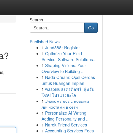
Search
Go
Published News
1
Juad888r Register
ya?
1
Optimize Your Field
Service: Software Solutions...
1
Shaping Visions: Your
Overview to Building ...
as,
1
Nada Cream: Opsi Cerdas
untuk Ruangan Impian
1
waspin66 เครดิตฟรี: ลุ้นรับ
โชค! โปรแรงสะใจ
1
Знакомьтесь с новыми
личностями в сети
1
Personalize AI Writing:
Adding Personality and ...
1
Narok Friend Services
1
Accounting Services Fees