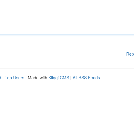
Rep
d
|
Top Users
| Made with
Kliqqi CMS
|
All RSS Feeds