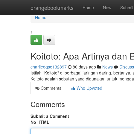
Home
orangebookmarks
Home
New
Submit
Home
1
Koitoto: Apa Artinya da
charliedqse132897
80 days ago
News
Discuss
Istilah "Koitoto" di berbagai jaringan daring. bertany
Koitoto adalah sebutan yang digunakan untuk meng
Comments
Who Upvoted
Comments
Submit a Comment
No HTML