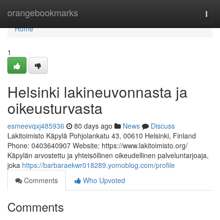
Home
orangebookmarks
Togg
navi
Home
1
Helsinki lakineuvonnasta ja
oikeusturvasta
esmeevqxj485936
80 days ago
News
Discuss
Lakitoimisto Käpylä Pohjolankatu 43, 00610 Helsinki, Finland
Phone: 0403640907 Website: https://www.lakitoimisto.org/
Käpylän arvostettu ja yhteisöllinen oikeudellinen palveluntarjoaja,
joka
https://barbaraekwr018289.yomoblog.com/profile
Comments
Who Upvoted
Comments