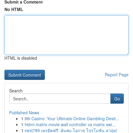
Submit a Comment
No HTML
HTML is disabled
Report Page
Search
Go
Published News
1
88i Casino: Your Ultimate Online Gambling Desti...
1
Hdmi matrix movie wall controller vs matrix swi...
1
next789 เครดิตฟรี: ค้นพบ โอกาส โปรโมชั่น ล่าสุด!