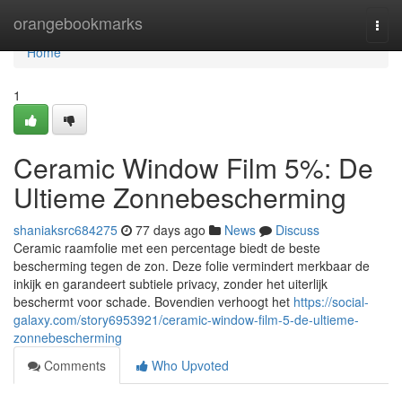
Home
orangebookmarks
Togg
navi
Home
1
Ceramic Window Film 5%: De
Ultieme Zonnebescherming
shaniaksrc684275
77 days ago
News
Discuss
Ceramic raamfolie met een percentage biedt de beste
bescherming tegen de zon. Deze folie vermindert merkbaar de
inkijk en garandeert subtiele privacy, zonder het uiterlijk
beschermt voor schade. Bovendien verhoogt het
https://social-
galaxy.com/story6953921/ceramic-window-film-5-de-ultieme-
zonnebescherming
Comments
Who Upvoted