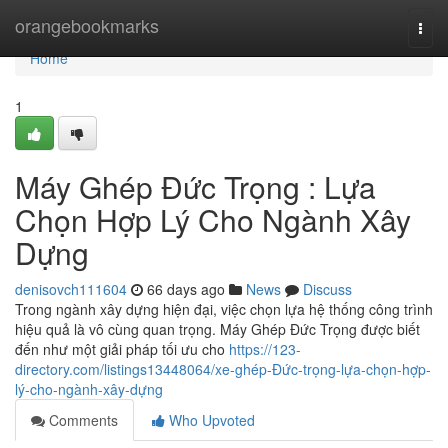
Home
orangebookmarks
Togg
navi
Home
1
Máy Ghép Đức Trọng : Lựa
Chọn Hợp Lý Cho Ngành Xây
Dựng
denisovch111604
66 days ago
News
Discuss
Trong ngành xây dựng hiện đại, việc chọn lựa hệ thống công trình
hiệu quả là vô cùng quan trọng. Máy Ghép Đức Trọng được biết
đến như một giải pháp tối ưu cho
https://123-
directory.com/listings13448064/xe-ghép-Đức-trọng-lựa-chọn-hợp-
lý-cho-ngành-xây-dựng
Comments
Who Upvoted