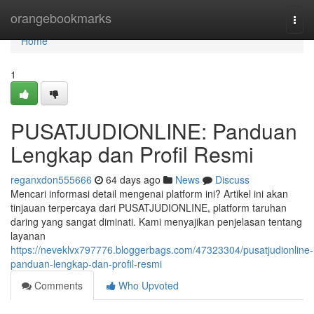
Home
orangebookmarks
Togg
navi
Home
1
PUSATJUDIONLINE: Panduan
Lengkap dan Profil Resmi
reganxdon555666
64 days ago
News
Discuss
Mencari informasi detail mengenai platform ini? Artikel ini akan
tinjauan terpercaya dari PUSATJUDIONLINE, platform taruhan
daring yang sangat diminati. Kami menyajikan penjelasan tentang
layanan
https://neveklvx797776.bloggerbags.com/47323304/pusatjudionline-
panduan-lengkap-dan-profil-resmi
Comments
Who Upvoted