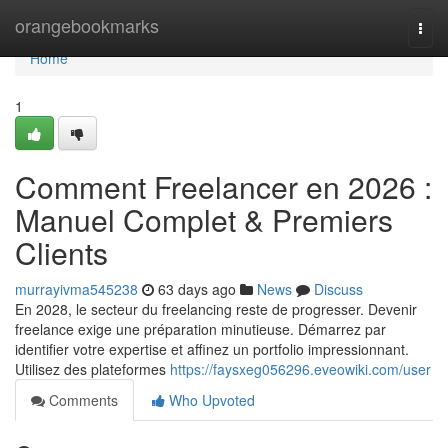
Home
orangebookmarks
Togg
navi
Home
1
Comment Freelancer en 2026 :
Manuel Complet & Premiers
Clients
murrayivma545238
63 days ago
News
Discuss
En 2028, le secteur du freelancing reste de progresser. Devenir
freelance exige une préparation minutieuse. Démarrez par
identifier votre expertise et affinez un portfolio impressionnant.
Utilisez des plateformes
https://faysxeg056296.eveowiki.com/user
Comments
Who Upvoted