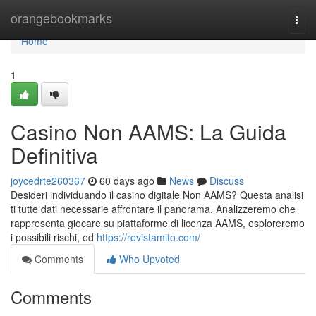
Home
orangebookmarks
Togg
navi
Home
1
Casino Non AAMS: La Guida
Definitiva
joycedrte260367
60 days ago
News
Discuss
Desideri individuando il casino digitale Non AAMS? Questa analisi
ti tutte dati necessarie affrontare il panorama. Analizzeremo che
rappresenta giocare su piattaforme di licenza AAMS, esploreremo
i possibili rischi, ed
https://revistamito.com/
Comments
Who Upvoted
Comments