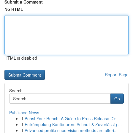
Submit a Comment
No HTML
HTML is disabled
Report Page
Search
Go
Published News
1
Boost Your Reach: A Guide to Press Release Dist...
1
Entrümpelung Kaufbeuren: Schnell & Zuverlässig ...
1
Advanced profile supervision methods are alteri...