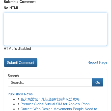
Submit a Comment
No HTML
HTML is disabled
Report Page
Search
Go
Published News
1
贏久娛樂城：最新遊戲推薦與玩法攻略
1
Premier Global Virtual SIM for Apple's iPhon...
1
Current Web Design Movements People Need to