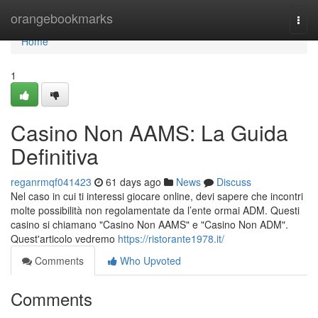
Home
orangebookmarks
Togg
navi
Home
1
Casino Non AAMS: La Guida
Definitiva
reganrmqf041423
61 days ago
News
Discuss
Nel caso in cui ti interessi giocare online, devi sapere che incontri
molte possibilità non regolamentate da l’ente ormai ADM. Questi
casino si chiamano "Casino Non AAMS" e "Casino Non ADM".
Quest'articolo vedremo
https://ristorante1978.it/
Comments
Who Upvoted
Comments