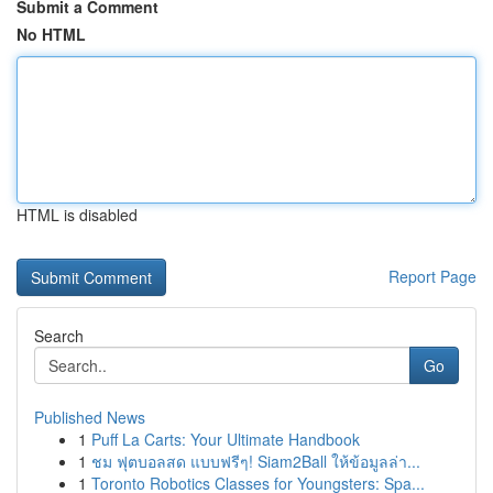
Submit a Comment
No HTML
HTML is disabled
Report Page
Search
Go
Published News
1
Puff La Carts: Your Ultimate Handbook
1
ชม ฟุตบอลสด แบบฟรีๆ! Siam2Ball ให้ข้อมูลล่า...
1
Toronto Robotics Classes for Youngsters: Spa...