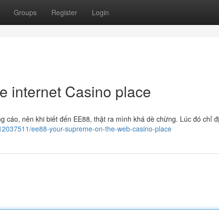
Groups
Register
Login
e internet Casino place
g cáo, nên khi biết đến EE88, thật ra mình khá dè chừng. Lúc đó chỉ đ
ry12037511/ee88-your-supreme-on-the-web-casino-place