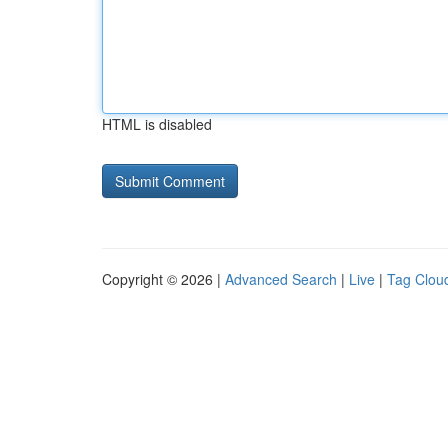
HTML is disabled
Copyright © 2026 |
Advanced Search
|
Live
|
Tag Clou