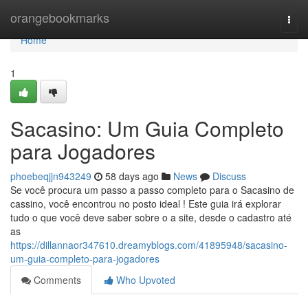
Home
orangebookmarks
Togg
navi
Home
1
Sacasino: Um Guia Completo
para Jogadores
phoebeqjjn943249
58 days ago
News
Discuss
Se você procura um passo a passo completo para o Sacasino de
cassino, você encontrou no posto ideal ! Este guia irá explorar
tudo o que você deve saber sobre o a site, desde o cadastro até
as
https://dillannaor347610.dreamyblogs.com/41895948/sacasino-
um-guia-completo-para-jogadores
Comments
Who Upvoted