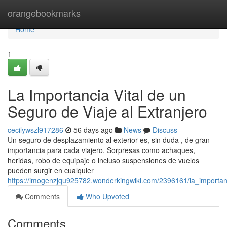
Home
orangebookmarks
Home
1
La Importancia Vital de un
Seguro de Viaje al Extranjero
cecilywszl917286
56 days ago
News
Discuss
Un seguro de desplazamiento al exterior es, sin duda , de gran
importancia para cada viajero. Sorpresas como achaques,
heridas, robo de equipaje o incluso suspensiones de vuelos
pueden surgir en cualquier
https://imogenzjqu925782.wonderkingwiki.com/2396161/la_importan
Comments
Who Upvoted
Comments