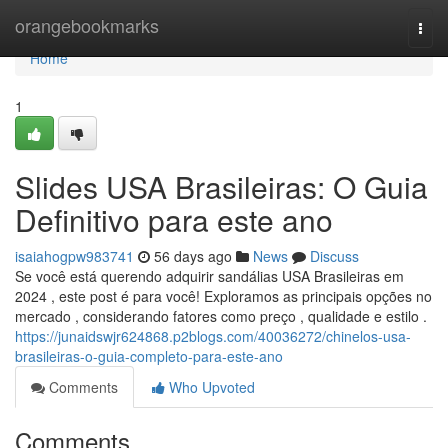
Home
orangebookmarks
Togg
navi
Home
1
Slides USA Brasileiras: O Guia
Definitivo para este ano
isaiahogpw983741
56 days ago
News
Discuss
Se você está querendo adquirir sandálias USA Brasileiras em
2024 , este post é para você! Exploramos as principais opções no
mercado , considerando fatores como preço , qualidade e estilo .
https://junaidswjr624868.p2blogs.com/40036272/chinelos-usa-
brasileiras-o-guia-completo-para-este-ano
Comments
Who Upvoted
Comments