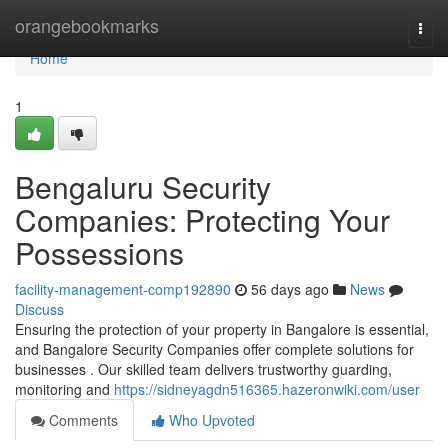
Home
orangebookmarks
Togg
navi
Home
1
Bengaluru Security
Companies: Protecting Your
Possessions
facility-management-comp192890
56 days ago
News
Discuss
Ensuring the protection of your property in Bangalore is essential,
and Bangalore Security Companies offer complete solutions for
businesses . Our skilled team delivers trustworthy guarding,
monitoring and
https://sidneyagdn516365.hazeronwiki.com/user
Comments
Who Upvoted