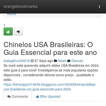
Home
orangebookmarks
Togg
navi
Home
1
Chinelos USA Brasileiras: O
Guia Essencial para este ano
lewisgdnu034616
57 days ago
News
Discuss
Se você está querendo adquirir slides USA Brasileiras em 2024,
este guia é para você! Investigamos as mais populares opções
disponíveis , considerando fatores como preço , qualidade e
estilo .
https://keiranjqyz314639.bloggazzo.com/40393844/sandálias-
usa-brasileiras-um-guia-essencial-para-2024
Comments
Who Upvoted