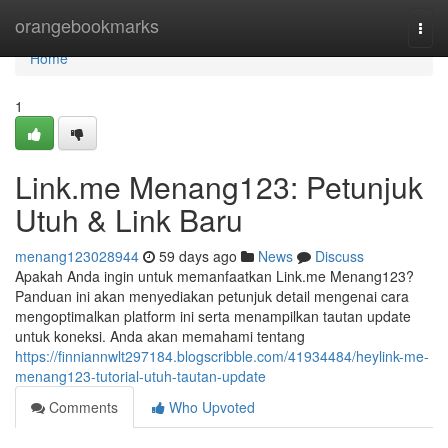
Home
orangebookmarks
Togg
navi
Home
1
Link.me Menang123: Petunjuk
Utuh & Link Baru
menang123028944
59 days ago
News
Discuss
Apakah Anda ingin untuk memanfaatkan Link.me Menang123?
Panduan ini akan menyediakan petunjuk detail mengenai cara
mengoptimalkan platform ini serta menampilkan tautan update
untuk koneksi. Anda akan memahami tentang
https://finniannwlt297184.blogscribble.com/41934484/heylink-me-
menang123-tutorial-utuh-tautan-update
Comments
Who Upvoted